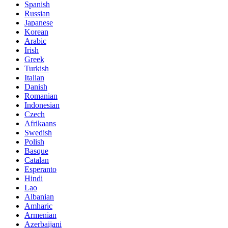
Spanish
Russian
Japanese
Korean
Arabic
Irish
Greek
Turkish
Italian
Danish
Romanian
Indonesian
Czech
Afrikaans
Swedish
Polish
Basque
Catalan
Esperanto
Hindi
Lao
Albanian
Amharic
Armenian
Azerbaijani