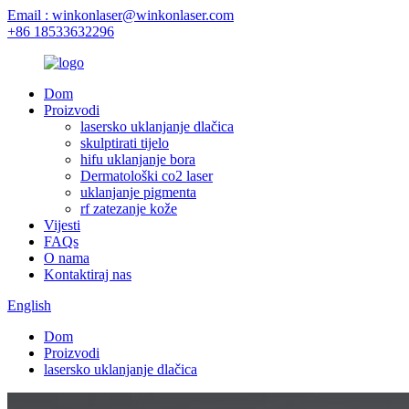
Email : winkonlaser@winkonlaser.com
+86 18533632296
Dom
Proizvodi
lasersko uklanjanje dlačica
skulptirati tijelo
hifu uklanjanje bora
Dermatološki co2 laser
uklanjanje pigmenta
rf zatezanje kože
Vijesti
FAQs
O nama
Kontaktiraj nas
English
Dom
Proizvodi
lasersko uklanjanje dlačica