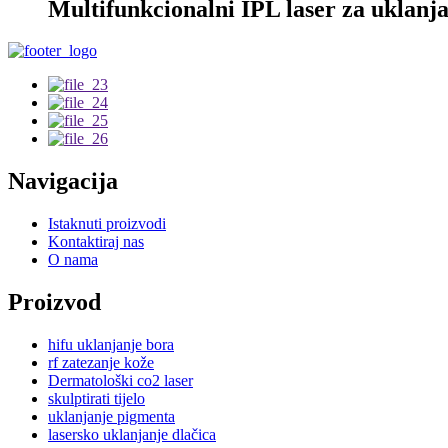
Multifunkcionalni IPL laser za uklanj
Navigacija
Istaknuti proizvodi
Kontaktiraj nas
O nama
Proizvod
hifu uklanjanje bora
rf zatezanje kože
Dermatološki co2 laser
skulptirati tijelo
uklanjanje pigmenta
lasersko uklanjanje dlačica