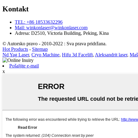
Kontakt
TEL: +86 18533632296
Mail: winkonlaser@winkonlaser.com
Adresa: D2510, Victoria Building, Peking, Kina
© Autorsko pravo - 2010-2022 : Sva prava pridržana.
Hot Products
-
Sitemap
Nd Yag Laser
,
Cryo Machine
,
Hifu 3d Facelift
,
Aleksandrit laser
,
Maši
Pošaljite e-mail
x