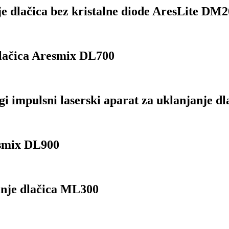
je dlačica bez kristalne diode AresLite DM2
 dlačica Aresmix DL700
 impulsni laserski aparat za uklanjanje d
esmix DL900
anje dlačica ML300