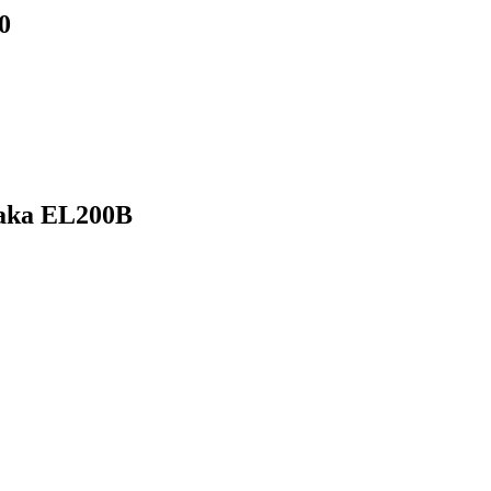
0
laka EL200B