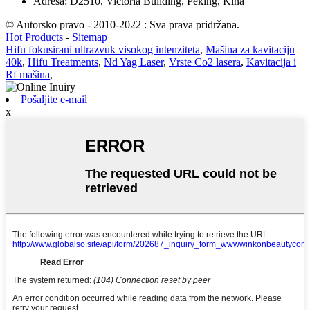
Adresa: D2510, Victoria Building, Peking, Kina
© Autorsko pravo - 2010-2022 : Sva prava pridržana.
Hot Products
-
Sitemap
Hifu fokusirani ultrazvuk visokog intenziteta
,
Mašina za kavitaciju
40k
,
Hifu Treatments
,
Nd Yag Laser
,
Vrste Co2 lasera
,
Kavitacija i
Rf mašina
,
Pošaljite e-mail
x