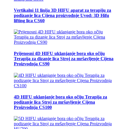
Vertikalni 11 linija 3D HIFU aparat za terapiju za
podizanje lica Cijena proizvodnje Uvod: 3D Hifu
lifting lica CS60
Prijenosni 4D HIFU uklanjanje bora oko očiju
Terapija za dizanje lica Stroj za mršavljenje Cijena
Proizvodnja CS90
4D HIFU uklanjanje bora oko očiju Terapija za
podizanje lica Stroj za mršavljenje Cijena
Proizvodnja CS100