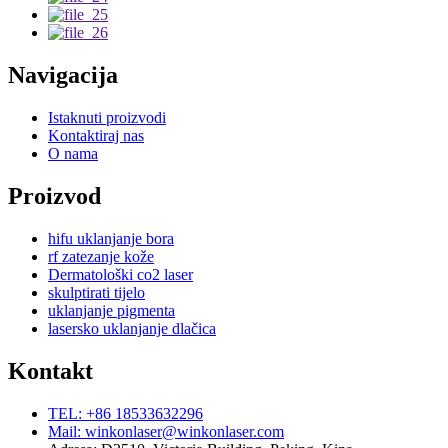
Navigacija
Istaknuti proizvodi
Kontaktiraj nas
O nama
Proizvod
hifu uklanjanje bora
rf zatezanje kože
Dermatološki co2 laser
skulptirati tijelo
uklanjanje pigmenta
lasersko uklanjanje dlačica
Kontakt
TEL: +86 18533632296
Mail: winkonlaser@winkonlaser.com