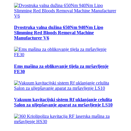
Dvostruka valna dužina 650Nm 940Nm Lipo
Slimming Red Bloods Removal Machine
Manufacturer V6
Ems mašina za oblikovanje tijela za mršavljenje
FE30
Vakuum kavitacijski sistem Rf uklanjanje celulita
Salon za uljepšavanje aparat za mršavljenje LS10