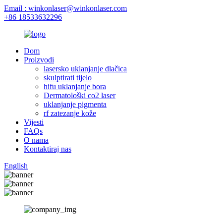
Email : winkonlaser@winkonlaser.com
+86 18533632296
Dom
Proizvodi
lasersko uklanjanje dlačica
skulptirati tijelo
hifu uklanjanje bora
Dermatološki co2 laser
uklanjanje pigmenta
rf zatezanje kože
Vijesti
FAQs
O nama
Kontaktiraj nas
English