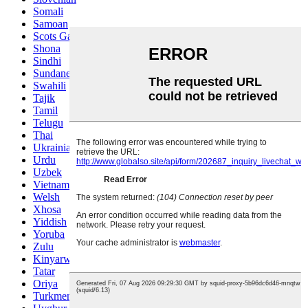
Somali
Samoan
Scots Gaelic
Shona
Sindhi
Sundanese
Swahili
Tajik
Tamil
Telugu
Thai
Ukrainian
Urdu
Uzbek
Vietnamese
Welsh
Xhosa
Yiddish
Yoruba
Zulu
Kinyarwanda
Tatar
Oriya
Turkmen