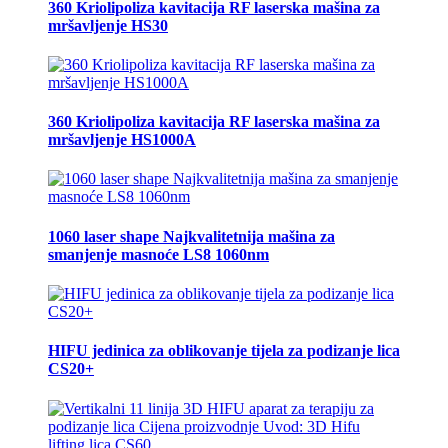
360 Kriolipoliza kavitacija RF laserska mašina za
mršavljenje HS30
360 Kriolipoliza kavitacija RF laserska mašina za
mršavljenje HS1000A
1060 laser shape Najkvalitetnija mašina za
smanjenje masnoće LS8 1060nm
HIFU jedinica za oblikovanje tijela za podizanje lica
CS20+