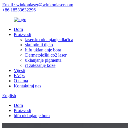
Email : winkonlaser@winkonlaser.com
+86 18533632296
Dom
Proizvodi
lasersko uklanjanje dlačica
skulptirati tijelo
hifu uklanjanje bora
Dermatološki co2 laser
uklanjanje pigmenta
rf zatezanje kože
Vijesti
FAQs
O nama
Kontaktiraj nas
English
Dom
Proizvodi
hifu uklanjanje bora