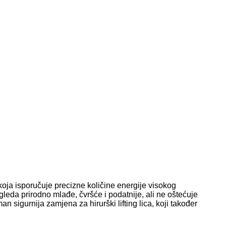
koja isporučuje precizne količine energije visokog
gleda prirodno mlađe, čvršće i podatnije, ali ne oštećuje
an sigurnija zamjena za hirurški lifting lica, koji također