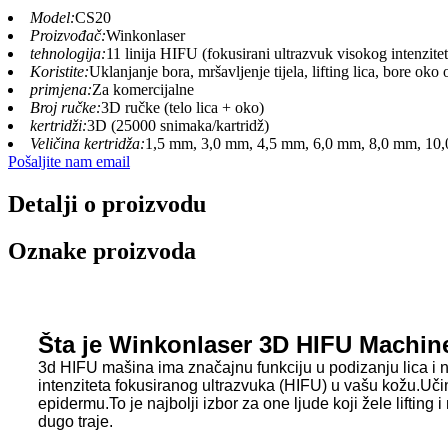
Model:
CS20
Proizvođač:
Winkonlaser
tehnologija:
11 linija HIFU (fokusirani ultrazvuk visokog intenzitet
Koristite:
Uklanjanje bora, mršavljenje tijela, lifting lica, bore oko 
primjena:
Za komercijalne
Broj ručke:
3D ručke (telo lica + oko)
kertridži:
3D (25000 snimaka/kartridž)
Veličina kertridža:
1,5 mm, 3,0 mm, 4,5 mm, 6,0 mm, 8,0 mm, 10
Pošaljite nam email
Detalji o proizvodu
Oznake proizvoda
Šta je Winkonlaser 3D HIFU Machin
3d HIFU mašina ima značajnu funkciju u podizanju lica i nj
intenziteta fokusiranog ultrazvuka (HIFU) u vašu kožu.Učin
epidermu.To je najbolji izbor za one ljude koji žele lifting 
dugo traje.