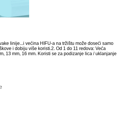
ake linije...i većina HIFU-a na tržištu može doseći samo
ove i dobiju više koristi.2. Od 1 do 11 redova: Veća
m, 13 mm, 16 mm. Koristi se za podizanje lica / uklanjanje