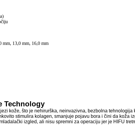
a)
očiju
,0 mm, 13,0 mm, 16,0 mm
e Technology
ezi kože, što je nehirurška, neinvazivna, bezbolna tehnologija 
kovito stimulira kolagen, smanjuje pojavu bora i čini da koža iz
i mladalački izgled, ali nisu spremni za operaciju jer je HIFU tretm